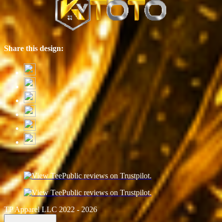
Share this design:
TP Apparel LLC 2022 - 2026