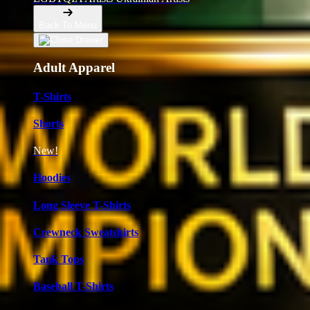
Back To Menu
Adult Apparel
T-Shirts
Shorts
New!
Hoodies
Long Sleeve T-Shirts
Crewneck Sweatshirts
Tank Tops
Baseball T-Shirts