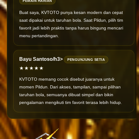
PEMAIN HARIAN
Buat saya, KVTOTO punya kesan modern dan cepat
saat dipakai untuk taruhan bola. Saat Pildun, pilih tim
favorit jadi lebih praktis tanpa harus bingung mencari
menu pertandingan.
Bayu Santoso/h3>
PENGUNJUNG SETIA
★★★★★
KVTOTO memang cocok disebut juaranya untuk
momen Pildun. Dari akses, tampilan, sampai pilihan
taruhan bola, semuanya dibuat simpel dan bikin
pengalaman mengikuti tim favorit terasa lebih hidup.