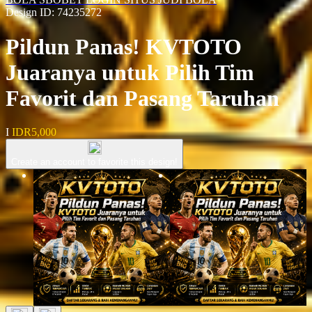
Design ID: 74235272
Pildun Panas! KVTOTO
Juaranya untuk Pilih Tim
Favorit dan Pasang Taruhan
I
IDR5,000
Create an account to favorite this design!