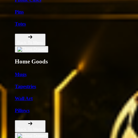
Pins
Totes
Back To Menu
Home Goods
Mugs
Tapestries
Wall Art
Pillows
Back To Menu