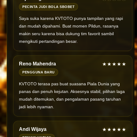
PECINTA JUDI BOLA SBOBET
Saya suka karena KVTOTO punya tampilan yang rapi
dan mudah dipahami. Buat momen Pildun, rasanya
makin seru karena bisa dukung tim favorit sambil
mengikuti pertandingan besar.
Reno Mahendra
★★★★★
PENGGUNA BARU
KVTOTO terasa pas buat suasana Piala Dunia yang
panas dan penuh kejutan. Aksesnya stabil, pilihan laga
mudah ditemukan, dan pengalaman pasang taruhan
jadi lebih nyaman.
Andi Wijaya
★★★★★